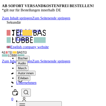
AB SOFORT VERSANDKOSTENFREI BESTELLEN!
*gilt nur für Bestellungen innerhalb DE
Zum Inhalt springen
Zum Seitenende springen
Sekundär
Hilfe & Support
Newsletter
Kontakt
English company website
Bücher
Zum Inhalt springen
Zum Seitenende springen
Audio
Merch
Autor:innen
Erleben
Unternehmen
0