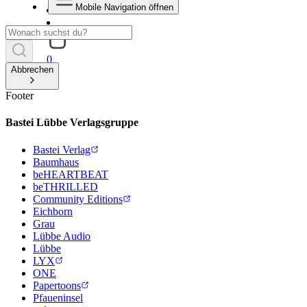
Mobile Navigation öffnen
0
Abbrechen
Footer
Bastei Lübbe Verlagsgruppe
Bastei Verlag
Baumhaus
beHEARTBEAT
beTHRILLED
Community Editions
Eichborn
Grau
Lübbe Audio
Lübbe
LYX
ONE
Papertoons
Pfaueninsel