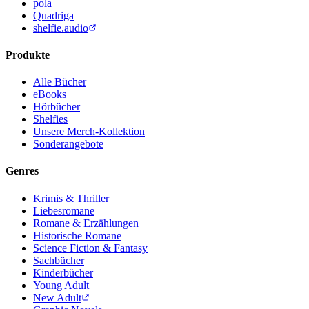
pola
Quadriga
shelfie.audio
Produkte
Alle Bücher
eBooks
Hörbücher
Shelfies
Unsere Merch-Kollektion
Sonderangebote
Genres
Krimis & Thriller
Liebesromane
Romane & Erzählungen
Historische Romane
Science Fiction & Fantasy
Sachbücher
Kinderbücher
Young Adult
New Adult