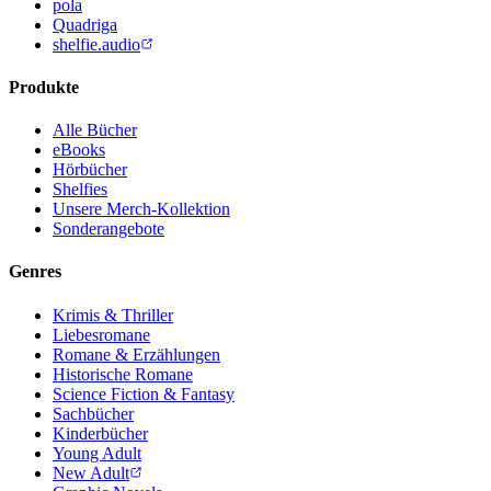
pola
Quadriga
shelfie.audio
Produkte
Alle Bücher
eBooks
Hörbücher
Shelfies
Unsere Merch-Kollektion
Sonderangebote
Genres
Krimis & Thriller
Liebesromane
Romane & Erzählungen
Historische Romane
Science Fiction & Fantasy
Sachbücher
Kinderbücher
Young Adult
New Adult