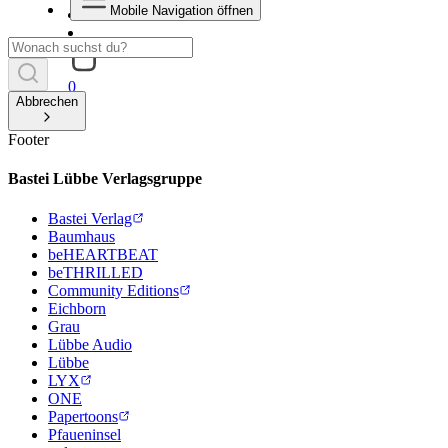
Mobile Navigation öffnen
0
Abbrechen
Footer
Bastei Lübbe Verlagsgruppe
Bastei Verlag
Baumhaus
beHEARTBEAT
beTHRILLED
Community Editions
Eichborn
Grau
Lübbe Audio
Lübbe
LYX
ONE
Papertoons
Pfaueninsel