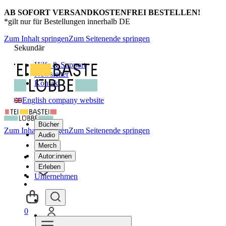
AB SOFORT VERSANDKOSTENFREI BESTELLEN!
*gilt nur für Bestellungen innerhalb DE
Zum Inhalt springen
Zum Seitenende springen
Sekundär
Hilfe & Support
Newsletter
Kontakt
English company website
Bücher
Zum Inhalt springen
Zum Seitenende springen
Audio
Merch
Autor:innen
Erleben
Unternehmen
0