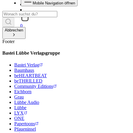
Mobile Navigation öffnen
0
Abbrechen
Footer
Bastei Lübbe Verlagsgruppe
Bastei Verlag
Baumhaus
beHEARTBEAT
beTHRILLED
Community Editions
Eichborn
Grau
Lübbe Audio
Lübbe
LYX
ONE
Papertoons
Pfaueninsel