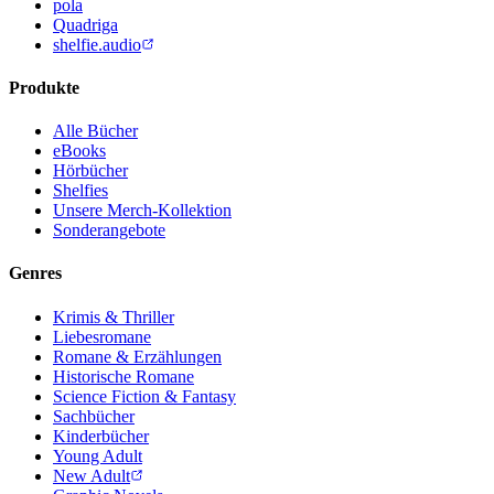
pola
Quadriga
shelfie.audio
Produkte
Alle Bücher
eBooks
Hörbücher
Shelfies
Unsere Merch-Kollektion
Sonderangebote
Genres
Krimis & Thriller
Liebesromane
Romane & Erzählungen
Historische Romane
Science Fiction & Fantasy
Sachbücher
Kinderbücher
Young Adult
New Adult