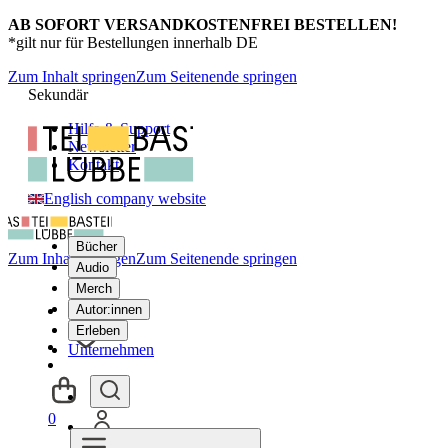
AB SOFORT VERSANDKOSTENFREI BESTELLEN!
*gilt nur für Bestellungen innerhalb DE
Zum Inhalt springen
Zum Seitenende springen
Sekundär
Hilfe & Support
Newsletter
Kontakt
English company website
Bücher
Zum Inhalt springen
Zum Seitenende springen
Audio
Merch
Autor:innen
Erleben
Unternehmen
0