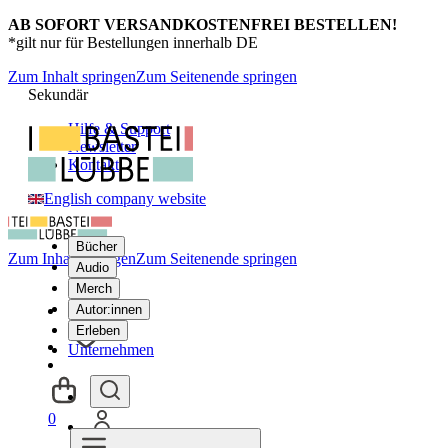
AB SOFORT VERSANDKOSTENFREI BESTELLEN!
*gilt nur für Bestellungen innerhalb DE
Zum Inhalt springen
Zum Seitenende springen
Sekundär
Hilfe & Support
Newsletter
Kontakt
English company website
Bücher
Zum Inhalt springen
Zum Seitenende springen
Audio
Merch
Autor:innen
Erleben
Unternehmen
0