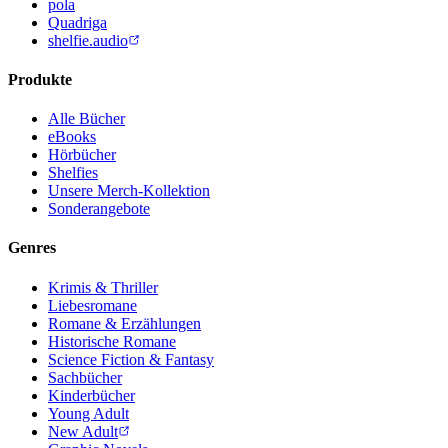
pola
Quadriga
shelfie.audio
Produkte
Alle Bücher
eBooks
Hörbücher
Shelfies
Unsere Merch-Kollektion
Sonderangebote
Genres
Krimis & Thriller
Liebesromane
Romane & Erzählungen
Historische Romane
Science Fiction & Fantasy
Sachbücher
Kinderbücher
Young Adult
New Adult