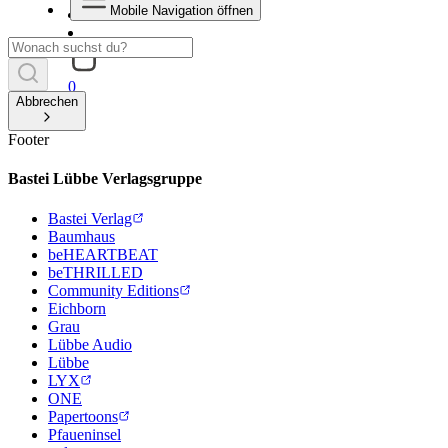
Mobile Navigation öffnen
0
Abbrechen
Footer
Bastei Lübbe Verlagsgruppe
Bastei Verlag
Baumhaus
beHEARTBEAT
beTHRILLED
Community Editions
Eichborn
Grau
Lübbe Audio
Lübbe
LYX
ONE
Papertoons
Pfaueninsel