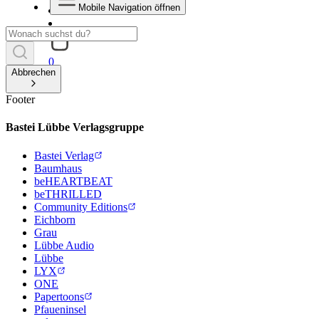
Mobile Navigation öffnen
0
Abbrechen
Footer
Bastei Lübbe Verlagsgruppe
Bastei Verlag
Baumhaus
beHEARTBEAT
beTHRILLED
Community Editions
Eichborn
Grau
Lübbe Audio
Lübbe
LYX
ONE
Papertoons
Pfaueninsel