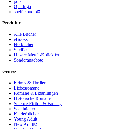
pola
Quadriga
shelfie.audio
Produkte
Alle Bücher
eBooks
Hörbücher
Shelfies
Unsere Merch-Kollektion
Sonderangebote
Genres
Krimis & Thriller
Liebesromane
Romane & Erzählungen
Historische Romane
Science Fiction & Fantasy
Sachbücher
Kinderbücher
Young Adult
New Adult