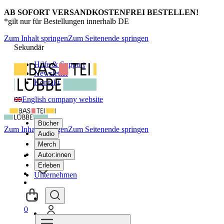
AB SOFORT VERSANDKOSTENFREI BESTELLEN!
*gilt nur für Bestellungen innerhalb DE
Zum Inhalt springen
Zum Seitenende springen
Sekundär
Hilfe & Support
Newsletter
Kontakt
English company website
Bücher
Zum Inhalt springen
Zum Seitenende springen
Audio
Merch
Autor:innen
Erleben
Unternehmen
0