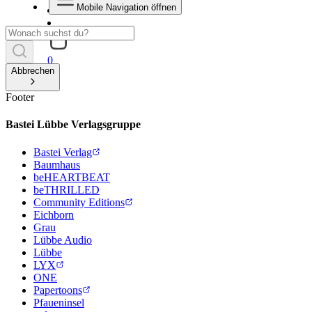
Mobile Navigation öffnen
0
Abbrechen
Footer
Bastei Lübbe Verlagsgruppe
Bastei Verlag
Baumhaus
beHEARTBEAT
beTHRILLED
Community Editions
Eichborn
Grau
Lübbe Audio
Lübbe
LYX
ONE
Papertoons
Pfaueninsel