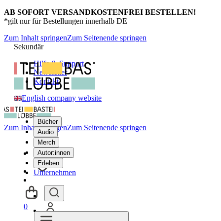
AB SOFORT VERSANDKOSTENFREI BESTELLEN!
*gilt nur für Bestellungen innerhalb DE
Zum Inhalt springen
Zum Seitenende springen
Sekundär
Hilfe & Support
Newsletter
Kontakt
English company website
Bücher
Zum Inhalt springen
Zum Seitenende springen
Audio
Merch
Autor:innen
Erleben
Unternehmen
0