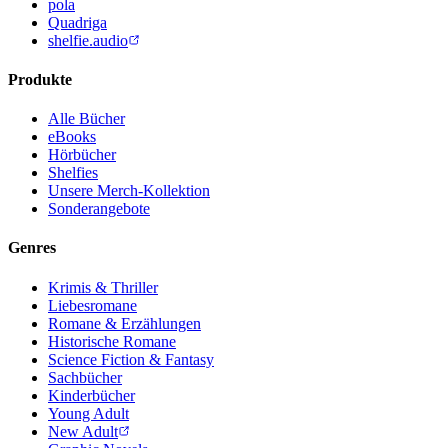
pola
Quadriga
shelfie.audio
Produkte
Alle Bücher
eBooks
Hörbücher
Shelfies
Unsere Merch-Kollektion
Sonderangebote
Genres
Krimis & Thriller
Liebesromane
Romane & Erzählungen
Historische Romane
Science Fiction & Fantasy
Sachbücher
Kinderbücher
Young Adult
New Adult