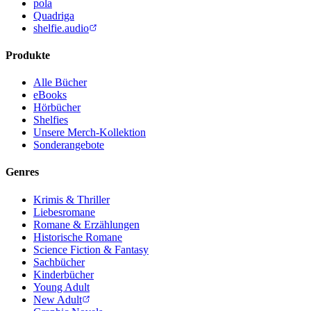
pola
Quadriga
shelfie.audio
Produkte
Alle Bücher
eBooks
Hörbücher
Shelfies
Unsere Merch-Kollektion
Sonderangebote
Genres
Krimis & Thriller
Liebesromane
Romane & Erzählungen
Historische Romane
Science Fiction & Fantasy
Sachbücher
Kinderbücher
Young Adult
New Adult