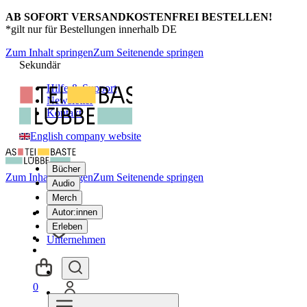
AB SOFORT VERSANDKOSTENFREI BESTELLEN!
*gilt nur für Bestellungen innerhalb DE
Zum Inhalt springen
Zum Seitenende springen
Sekundär
Hilfe & Support
Newsletter
Kontakt
English company website
Bücher
Zum Inhalt springen
Zum Seitenende springen
Audio
Merch
Autor:innen
Erleben
Unternehmen
0