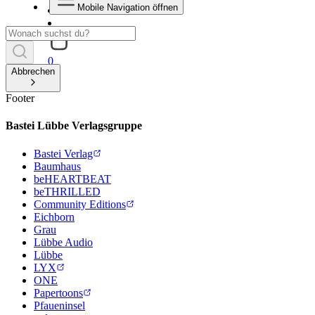
Mobile Navigation öffnen
0
Abbrechen
Footer
Bastei Lübbe Verlagsgruppe
Bastei Verlag
Baumhaus
beHEARTBEAT
beTHRILLED
Community Editions
Eichborn
Grau
Lübbe Audio
Lübbe
LYX
ONE
Papertoons
Pfaueninsel