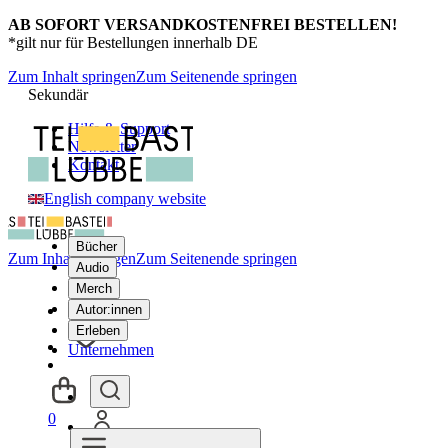
AB SOFORT VERSANDKOSTENFREI BESTELLEN!
*gilt nur für Bestellungen innerhalb DE
Zum Inhalt springen
Zum Seitenende springen
Sekundär
Hilfe & Support
Newsletter
Kontakt
English company website
Bücher
Zum Inhalt springen
Zum Seitenende springen
Audio
Merch
Autor:innen
Erleben
Unternehmen
0