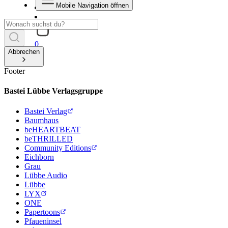
Mobile Navigation öffnen
0
Abbrechen
Footer
Bastei Lübbe Verlagsgruppe
Bastei Verlag
Baumhaus
beHEARTBEAT
beTHRILLED
Community Editions
Eichborn
Grau
Lübbe Audio
Lübbe
LYX
ONE
Papertoons
Pfaueninsel