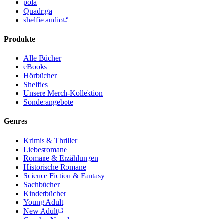
pola
Quadriga
shelfie.audio
Produkte
Alle Bücher
eBooks
Hörbücher
Shelfies
Unsere Merch-Kollektion
Sonderangebote
Genres
Krimis & Thriller
Liebesromane
Romane & Erzählungen
Historische Romane
Science Fiction & Fantasy
Sachbücher
Kinderbücher
Young Adult
New Adult