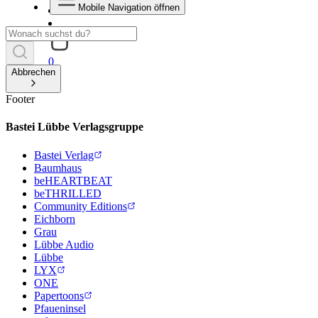
Mobile Navigation öffnen
0
Abbrechen
Footer
Bastei Lübbe Verlagsgruppe
Bastei Verlag
Baumhaus
beHEARTBEAT
beTHRILLED
Community Editions
Eichborn
Grau
Lübbe Audio
Lübbe
LYX
ONE
Papertoons
Pfaueninsel