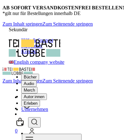
AB SOFORT VERSANDKOSTENFREI BESTELLEN!
*gilt nur für Bestellungen innerhalb DE
Zum Inhalt springen
Zum Seitenende springen
Sekundär
Hilfe & Support
Newsletter
Kontakt
English company website
Bücher
Zum Inhalt springen
Zum Seitenende springen
Audio
Merch
Autor:innen
Erleben
Unternehmen
0