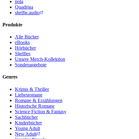
pola
Quadriga
shelfie.audio
Produkte
Alle Bücher
eBooks
Hörbücher
Shelfies
Unsere Merch-Kollektion
Sonderangebote
Genres
Krimis & Thriller
Liebesromane
Romane & Erzählungen
Historische Romane
Science Fiction & Fantasy
Sachbücher
Kinderbücher
Young Adult
New Adult