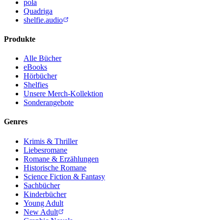
pola
Quadriga
shelfie.audio
Produkte
Alle Bücher
eBooks
Hörbücher
Shelfies
Unsere Merch-Kollektion
Sonderangebote
Genres
Krimis & Thriller
Liebesromane
Romane & Erzählungen
Historische Romane
Science Fiction & Fantasy
Sachbücher
Kinderbücher
Young Adult
New Adult