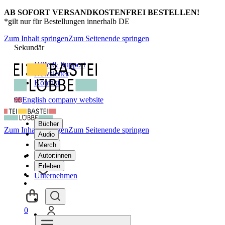
AB SOFORT VERSANDKOSTENFREI BESTELLEN!
*gilt nur für Bestellungen innerhalb DE
Zum Inhalt springen
Zum Seitenende springen
Sekundär
Hilfe & Support
Newsletter
Kontakt
English company website
Bücher
Zum Inhalt springen
Zum Seitenende springen
Audio
Merch
Autor:innen
Erleben
Unternehmen
0