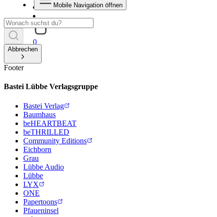
Mobile Navigation öffnen
0
Abbrechen
Footer
Bastei Lübbe Verlagsgruppe
Bastei Verlag
Baumhaus
beHEARTBEAT
beTHRILLED
Community Editions
Eichborn
Grau
Lübbe Audio
Lübbe
LYX
ONE
Papertoons
Pfaueninsel