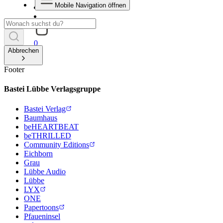
Mobile Navigation öffnen
0
Abbrechen
Footer
Bastei Lübbe Verlagsgruppe
Bastei Verlag
Baumhaus
beHEARTBEAT
beTHRILLED
Community Editions
Eichborn
Grau
Lübbe Audio
Lübbe
LYX
ONE
Papertoons
Pfaueninsel