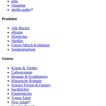
pola
Quadriga
shelfie.audio
Produkte
Alle Bücher
eBooks
Hörbücher
Shelfies
Unsere Merch-Kollektion
Sonderangebote
Genres
Krimis & Thriller
Liebesromane
Romane & Erzählungen
Historische Romane
Science Fiction & Fantasy
Sachbücher
Kinderbücher
Young Adult
New Adult