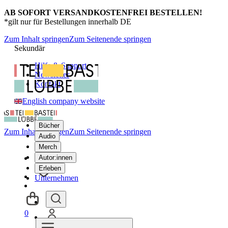
AB SOFORT VERSANDKOSTENFREI BESTELLEN!
*gilt nur für Bestellungen innerhalb DE
Zum Inhalt springen
Zum Seitenende springen
Sekundär
Hilfe & Support
Newsletter
Kontakt
English company website
Bücher
Zum Inhalt springen
Zum Seitenende springen
Audio
Merch
Autor:innen
Erleben
Unternehmen
0