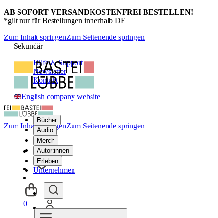
AB SOFORT VERSANDKOSTENFREI BESTELLEN!
*gilt nur für Bestellungen innerhalb DE
Zum Inhalt springen
Zum Seitenende springen
Sekundär
Hilfe & Support
Newsletter
Kontakt
English company website
Bücher
Zum Inhalt springen
Zum Seitenende springen
Audio
Merch
Autor:innen
Erleben
Unternehmen
0