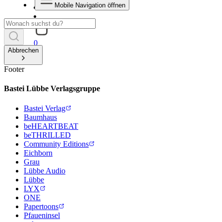
Mobile Navigation öffnen
0
Abbrechen
Footer
Bastei Lübbe Verlagsgruppe
Bastei Verlag
Baumhaus
beHEARTBEAT
beTHRILLED
Community Editions
Eichborn
Grau
Lübbe Audio
Lübbe
LYX
ONE
Papertoons
Pfaueninsel