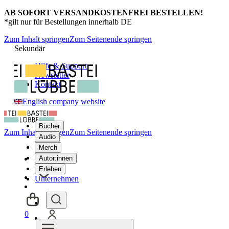
AB SOFORT VERSANDKOSTENFREI BESTELLEN!
*gilt nur für Bestellungen innerhalb DE
Zum Inhalt springen
Zum Seitenende springen
Sekundär
Hilfe & Support
Newsletter
Kontakt
English company website
Bücher
Zum Inhalt springen
Zum Seitenende springen
Audio
Merch
Autor:innen
Erleben
Unternehmen
0