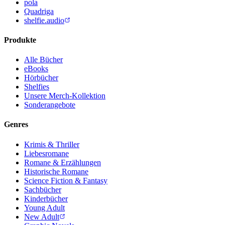
pola
Quadriga
shelfie.audio
Produkte
Alle Bücher
eBooks
Hörbücher
Shelfies
Unsere Merch-Kollektion
Sonderangebote
Genres
Krimis & Thriller
Liebesromane
Romane & Erzählungen
Historische Romane
Science Fiction & Fantasy
Sachbücher
Kinderbücher
Young Adult
New Adult