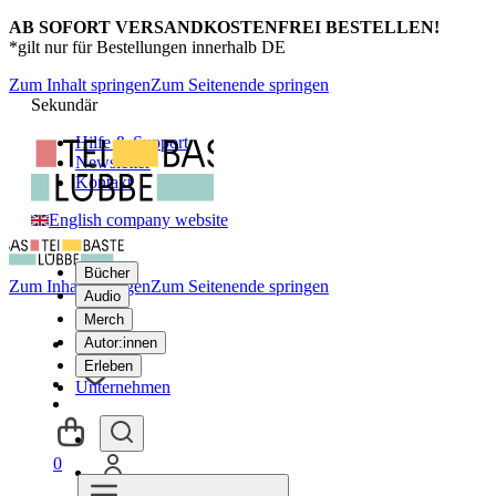
AB SOFORT VERSANDKOSTENFREI BESTELLEN!
*gilt nur für Bestellungen innerhalb DE
Zum Inhalt springen
Zum Seitenende springen
Sekundär
Hilfe & Support
Newsletter
Kontakt
English company website
Bücher
Zum Inhalt springen
Zum Seitenende springen
Audio
Merch
Autor:innen
Erleben
Unternehmen
0