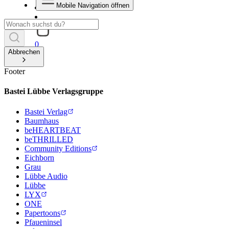
Mobile Navigation öffnen
0
Abbrechen
Footer
Bastei Lübbe Verlagsgruppe
Bastei Verlag
Baumhaus
beHEARTBEAT
beTHRILLED
Community Editions
Eichborn
Grau
Lübbe Audio
Lübbe
LYX
ONE
Papertoons
Pfaueninsel