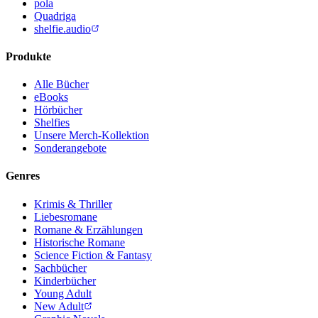
pola
Quadriga
shelfie.audio
Produkte
Alle Bücher
eBooks
Hörbücher
Shelfies
Unsere Merch-Kollektion
Sonderangebote
Genres
Krimis & Thriller
Liebesromane
Romane & Erzählungen
Historische Romane
Science Fiction & Fantasy
Sachbücher
Kinderbücher
Young Adult
New Adult