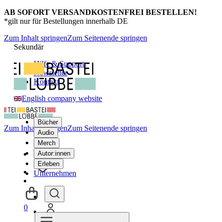
AB SOFORT VERSANDKOSTENFREI BESTELLEN!
*gilt nur für Bestellungen innerhalb DE
Zum Inhalt springen
Zum Seitenende springen
Sekundär
Hilfe & Support
Newsletter
Kontakt
English company website
Bücher
Zum Inhalt springen
Zum Seitenende springen
Audio
Merch
Autor:innen
Erleben
Unternehmen
0