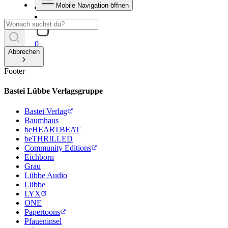
Mobile Navigation öffnen
0
Abbrechen
Footer
Bastei Lübbe Verlagsgruppe
Bastei Verlag
Baumhaus
beHEARTBEAT
beTHRILLED
Community Editions
Eichborn
Grau
Lübbe Audio
Lübbe
LYX
ONE
Papertoons
Pfaueninsel