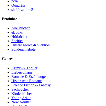
pola
Quadriga
shelfie.audio
Produkte
Alle Bücher
eBooks
Hörbücher
Shelfies
Unsere Merch-Kollektion
Sonderangebote
Genres
Krimis & Thriller
Liebesromane
Romane & Erzählungen
Historische Romane
Science Fiction & Fantasy
Sachbücher
Kinderbücher
Young Adult
New Adult