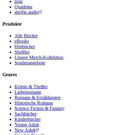
pola
Quadriga
shelfie.audio
Produkte
Alle Bücher
eBooks
Hörbücher
Shelfies
Unsere Merch-Kollektion
Sonderangebote
Genres
Krimis & Thriller
Liebesromane
Romane & Erzählungen
Historische Romane
Science Fiction & Fantasy
Sachbücher
Kinderbücher
Young Adult
New Adult