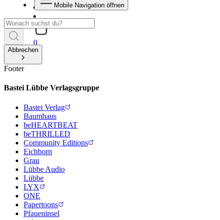
Mobile Navigation öffnen
0
Abbrechen
Footer
Bastei Lübbe Verlagsgruppe
Bastei Verlag
Baumhaus
beHEARTBEAT
beTHRILLED
Community Editions
Eichborn
Grau
Lübbe Audio
Lübbe
LYX
ONE
Papertoons
Pfaueninsel