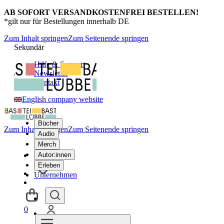
AB SOFORT VERSANDKOSTENFREI BESTELLEN!
*gilt nur für Bestellungen innerhalb DE
Zum Inhalt springen
Zum Seitenende springen
Sekundär
Hilfe & Support
Newsletter
Kontakt
English company website
Bücher
Zum Inhalt springen
Zum Seitenende springen
Audio
Merch
Autor:innen
Erleben
Unternehmen
0