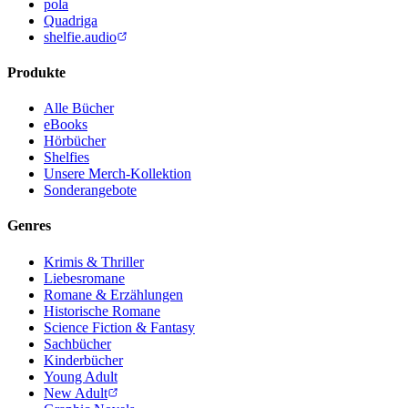
pola
Quadriga
shelfie.audio
Produkte
Alle Bücher
eBooks
Hörbücher
Shelfies
Unsere Merch-Kollektion
Sonderangebote
Genres
Krimis & Thriller
Liebesromane
Romane & Erzählungen
Historische Romane
Science Fiction & Fantasy
Sachbücher
Kinderbücher
Young Adult
New Adult