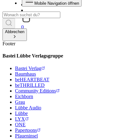
Mobile Navigation öffnen
0
Abbrechen
Footer
Bastei Lübbe Verlagsgruppe
Bastei Verlag
Baumhaus
beHEARTBEAT
beTHRILLED
Community Editions
Eichborn
Grau
Lübbe Audio
Lübbe
LYX
ONE
Papertoons
Pfaueninsel