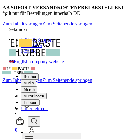
AB SOFORT VERSANDKOSTENFREI BESTELLEN!
*gilt nur für Bestellungen innerhalb DE
Zum Inhalt springen
Zum Seitenende springen
Sekundär
Hilfe & Support
Newsletter
Kontakt
English company website
Bücher
Zum Inhalt springen
Zum Seitenende springen
Audio
Merch
Autor:innen
Erleben
Unternehmen
0