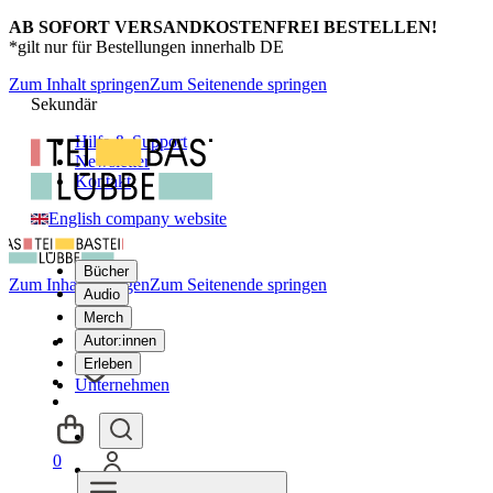
AB SOFORT VERSANDKOSTENFREI BESTELLEN!
*gilt nur für Bestellungen innerhalb DE
Zum Inhalt springen
Zum Seitenende springen
Sekundär
Hilfe & Support
Newsletter
Kontakt
English company website
Bücher
Zum Inhalt springen
Zum Seitenende springen
Audio
Merch
Autor:innen
Erleben
Unternehmen
0