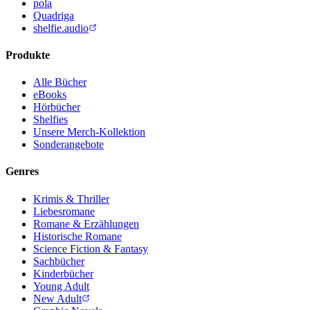
pola
Quadriga
shelfie.audio
Produkte
Alle Bücher
eBooks
Hörbücher
Shelfies
Unsere Merch-Kollektion
Sonderangebote
Genres
Krimis & Thriller
Liebesromane
Romane & Erzählungen
Historische Romane
Science Fiction & Fantasy
Sachbücher
Kinderbücher
Young Adult
New Adult