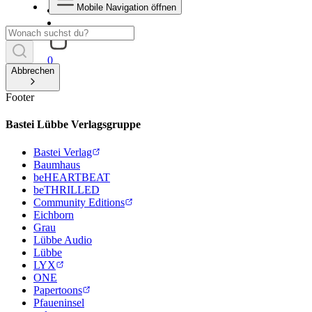
Mobile Navigation öffnen
0
Abbrechen
Footer
Bastei Lübbe Verlagsgruppe
Bastei Verlag
Baumhaus
beHEARTBEAT
beTHRILLED
Community Editions
Eichborn
Grau
Lübbe Audio
Lübbe
LYX
ONE
Papertoons
Pfaueninsel