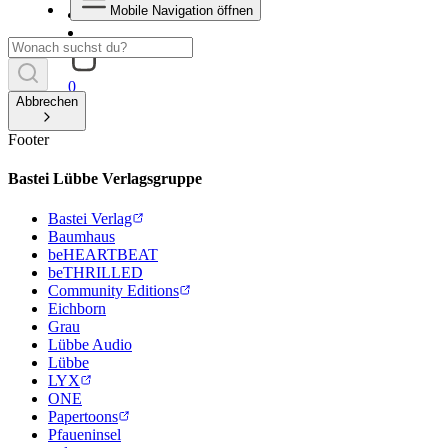
Mobile Navigation öffnen
0
Abbrechen
Footer
Bastei Lübbe Verlagsgruppe
Bastei Verlag
Baumhaus
beHEARTBEAT
beTHRILLED
Community Editions
Eichborn
Grau
Lübbe Audio
Lübbe
LYX
ONE
Papertoons
Pfaueninsel