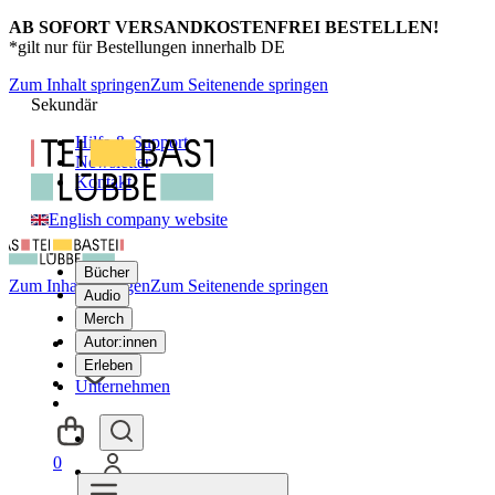
AB SOFORT VERSANDKOSTENFREI BESTELLEN!
*gilt nur für Bestellungen innerhalb DE
Zum Inhalt springen
Zum Seitenende springen
Sekundär
Hilfe & Support
Newsletter
Kontakt
English company website
Bücher
Zum Inhalt springen
Zum Seitenende springen
Audio
Merch
Autor:innen
Erleben
Unternehmen
0