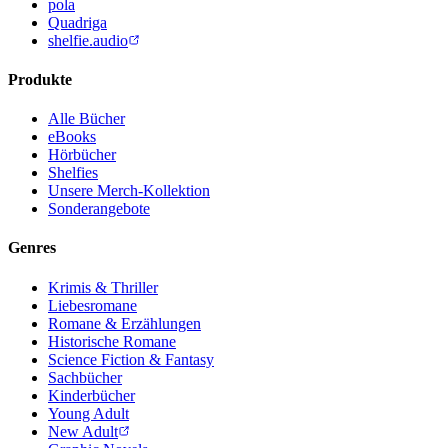
pola
Quadriga
shelfie.audio
Produkte
Alle Bücher
eBooks
Hörbücher
Shelfies
Unsere Merch-Kollektion
Sonderangebote
Genres
Krimis & Thriller
Liebesromane
Romane & Erzählungen
Historische Romane
Science Fiction & Fantasy
Sachbücher
Kinderbücher
Young Adult
New Adult