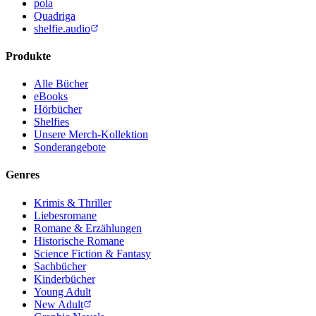
pola
Quadriga
shelfie.audio
Produkte
Alle Bücher
eBooks
Hörbücher
Shelfies
Unsere Merch-Kollektion
Sonderangebote
Genres
Krimis & Thriller
Liebesromane
Romane & Erzählungen
Historische Romane
Science Fiction & Fantasy
Sachbücher
Kinderbücher
Young Adult
New Adult