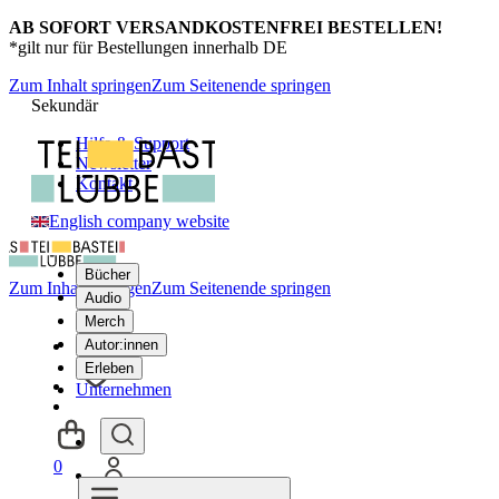
AB SOFORT VERSANDKOSTENFREI BESTELLEN!
*gilt nur für Bestellungen innerhalb DE
Zum Inhalt springen
Zum Seitenende springen
Sekundär
Hilfe & Support
Newsletter
Kontakt
English company website
Bücher
Zum Inhalt springen
Zum Seitenende springen
Audio
Merch
Autor:innen
Erleben
Unternehmen
0