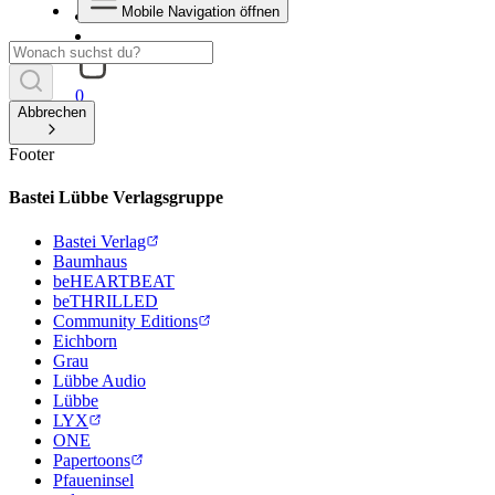
Mobile Navigation öffnen
0
Abbrechen
Footer
Bastei Lübbe Verlagsgruppe
Bastei Verlag
Baumhaus
beHEARTBEAT
beTHRILLED
Community Editions
Eichborn
Grau
Lübbe Audio
Lübbe
LYX
ONE
Papertoons
Pfaueninsel