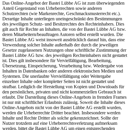
Das Online-Angebot der Bastei Lübbe AG ist zum überwiegenden
Anteil Gegenstand von Urheberrechten sowie anderen
Schutzrechten (wie Markenrechte, Geschmacksmusterrecht etc.).
Derartige Inhalte unterliegen uneingeschränkt den Bestimmungen
des jeweiligen Schutz- und Besitzrechtes des Rechteinhabers. Dies
gilt auch für Rechte an Inhalten, die von der Bastei Lübbe AG bzw.
deren Mitarbeitern/beauftragen Autoren selbst erstellt wurden. Die
Bastei Lübbe AG weist insoweit ausdrücklich darauf hin, dass eine
Verwendung solcher Inhalte außerhalb der durch die jeweiligen
Gesetze zugelassenen Nutzungen ohne schriftliche Zustimmung der
Bastei Lübbe AG bzw. des jeweiligen Rechteinhabers nicht gestattet
ist. Dies gilt insbesondere für Vervielfältigung, Bearbeitung,
Übersetzung, Einspeicherung, Verarbeitung bzw. Wiedergabe von
Inhalten in Datenbanken oder anderen elektronischen Medien und
Systemen. Die unerlaubte Vervielfältigung oder Weitergabe
einzelner Inhalte oder kompletter Seiten ist nicht gestattet und
strafbar. Lediglich die Herstellung von Kopien und Downloads für
den persönlichen, privaten und nicht kommerziellen Gebrauch ist
erlaubt. Die Darstellung dieses Online-Angebots in fremden Frames
ist nur mit schriftlicher Erlaubnis zulässig. Soweit die Inhalte dieses
Online-Angebots nicht von der Bastei Lübbe AG erstellt wurden,
werden die Urheberrechte Dritter beachtet. Insbesondere werden
Inhalte und Rechte Dritter als solche gekennzeichnet. Sollte der
Nutzer trotzdem auf eine Urheberrechtsverletzung aufmerksam
werden, bittet die Bastei Lübbe AG um einen entsprechenden