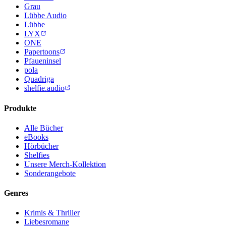
Grau
Lübbe Audio
Lübbe
LYX
ONE
Papertoons
Pfaueninsel
pola
Quadriga
shelfie.audio
Produkte
Alle Bücher
eBooks
Hörbücher
Shelfies
Unsere Merch-Kollektion
Sonderangebote
Genres
Krimis & Thriller
Liebesromane