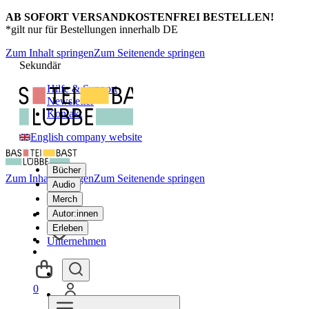
AB SOFORT VERSANDKOSTENFREI BESTELLEN!
*gilt nur für Bestellungen innerhalb DE
Zum Inhalt springen
Zum Seitenende springen
Sekundär
Hilfe & Support
Newsletter
Kontakt
English company website
Bücher
Zum Inhalt springen
Zum Seitenende springen
Audio
Merch
Autor:innen
Erleben
Unternehmen
0