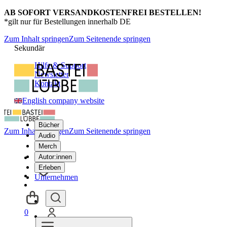
AB SOFORT VERSANDKOSTENFREI BESTELLEN!
*gilt nur für Bestellungen innerhalb DE
Zum Inhalt springen
Zum Seitenende springen
Sekundär
Hilfe & Support
Newsletter
Kontakt
English company website
Bücher
Zum Inhalt springen
Zum Seitenende springen
Audio
Merch
Autor:innen
Erleben
Unternehmen
0