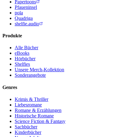
Papertoons
Pfaueninsel
pola
Quadriga
shelfie.audio
Produkte
Alle Bücher
eBooks
Hörbücher
Shelfies
Unsere Merch-Kollektion
Sonderangebote
Genres
Krimis & Thriller
Liebesromane
Romane & Erzählungen
Historische Romane
Science Fiction & Fantasy
Sachbücher
Kinderbücher