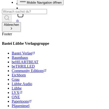
Mobile Navigation öffnen
0
Abbrechen
Footer
Bastei Lübbe Verlagsgruppe
Bastei Verlag
Baumhaus
beHEARTBEAT
beTHRILLED
Community Editions
Eichborn
Grau
Lübbe Audio
Lübbe
LYX
ONE
Papertoons
Pfaueninsel