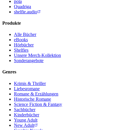
pola
Quadriga
shelfie.audio
Produkte
Alle Bücher
eBooks
Hörbücher
Shelfies
Unsere Merch-Kollektion
Sonderangebote
Genres
Krimis & Thriller
Liebesromane
Romane & Erzählungen
Historische Romane
Science Fiction & Fantasy
Sachbücher
Kinderbücher
Young Adult
New Adult