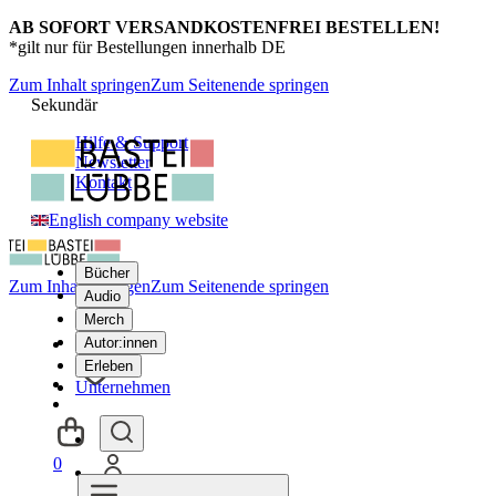
AB SOFORT VERSANDKOSTENFREI BESTELLEN!
*gilt nur für Bestellungen innerhalb DE
Zum Inhalt springen
Zum Seitenende springen
Sekundär
Hilfe & Support
Newsletter
Kontakt
English company website
Bücher
Zum Inhalt springen
Zum Seitenende springen
Audio
Merch
Autor:innen
Erleben
Unternehmen
0