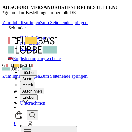
AB SOFORT VERSANDKOSTENFREI BESTELLEN!
*gilt nur für Bestellungen innerhalb DE
Zum Inhalt springen
Zum Seitenende springen
Sekundär
Hilfe & Support
Newsletter
Kontakt
English company website
Bücher
Zum Inhalt springen
Zum Seitenende springen
Audio
Merch
Autor:innen
Erleben
Unternehmen
0