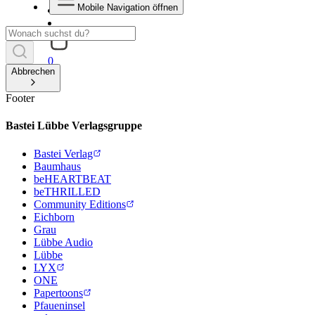
Mobile Navigation öffnen
0
Abbrechen
Footer
Bastei Lübbe Verlagsgruppe
Bastei Verlag
Baumhaus
beHEARTBEAT
beTHRILLED
Community Editions
Eichborn
Grau
Lübbe Audio
Lübbe
LYX
ONE
Papertoons
Pfaueninsel