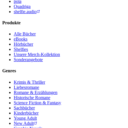
pola
Quadriga
shelfie.audio
Produkte
Alle Bücher
eBooks
Hörbücher
Shelfies
Unsere Merch-Kollektion
Sonderangebote
Genres
Krimis & Thriller
Liebesromane
Romane & Erzählungen
Historische Romane
Science Fiction & Fantasy
Sachbücher
Kinderbücher
Young Adult
New Adult