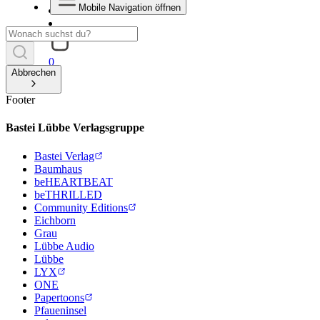
Mobile Navigation öffnen
0
Abbrechen
Footer
Bastei Lübbe Verlagsgruppe
Bastei Verlag
Baumhaus
beHEARTBEAT
beTHRILLED
Community Editions
Eichborn
Grau
Lübbe Audio
Lübbe
LYX
ONE
Papertoons
Pfaueninsel