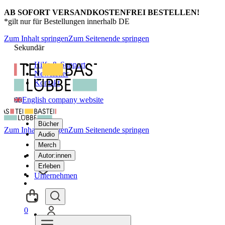
AB SOFORT VERSANDKOSTENFREI BESTELLEN!
*gilt nur für Bestellungen innerhalb DE
Zum Inhalt springen
Zum Seitenende springen
Sekundär
Hilfe & Support
Newsletter
Kontakt
English company website
Bücher
Zum Inhalt springen
Zum Seitenende springen
Audio
Merch
Autor:innen
Erleben
Unternehmen
0