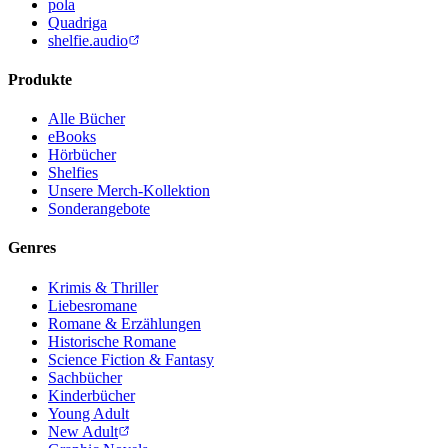
pola
Quadriga
shelfie.audio
Produkte
Alle Bücher
eBooks
Hörbücher
Shelfies
Unsere Merch-Kollektion
Sonderangebote
Genres
Krimis & Thriller
Liebesromane
Romane & Erzählungen
Historische Romane
Science Fiction & Fantasy
Sachbücher
Kinderbücher
Young Adult
New Adult