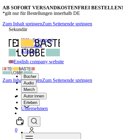
AB SOFORT VERSANDKOSTENFREI BESTELLEN!
*gilt nur für Bestellungen innerhalb DE
Zum Inhalt springen
Zum Seitenende springen
Sekundär
Hilfe & Support
Newsletter
Kontakt
English company website
Bücher
Zum Inhalt springen
Zum Seitenende springen
Audio
Merch
Autor:innen
Erleben
Unternehmen
0