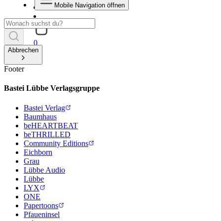
Mobile Navigation öffnen
0
Abbrechen
Footer
Bastei Lübbe Verlagsgruppe
Bastei Verlag
Baumhaus
beHEARTBEAT
beTHRILLED
Community Editions
Eichborn
Grau
Lübbe Audio
Lübbe
LYX
ONE
Papertoons
Pfaueninsel