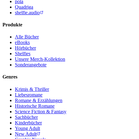
pola
Quadriga
shelfie.audio
Produkte
Alle Bücher
eBooks
Hörbücher
Shelfies
Unsere Merch-Kollektion
Sonderangebote
Genres
Krimis & Thriller
Liebesromane
Romane & Erzählungen
Historische Romane
Science Fiction & Fantasy
Sachbücher
Kinderbücher
Young Adult
New Adult