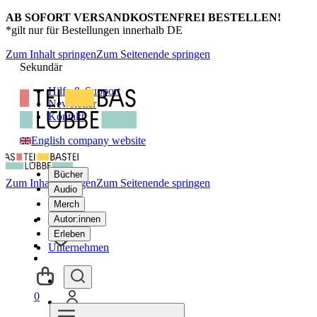
AB SOFORT VERSANDKOSTENFREI BESTELLEN!
*gilt nur für Bestellungen innerhalb DE
Zum Inhalt springen
Zum Seitenende springen
Sekundär
Hilfe & Support
Newsletter
Kontakt
English company website
Bücher
Zum Inhalt springen
Zum Seitenende springen
Audio
Merch
Autor:innen
Erleben
Unternehmen
0