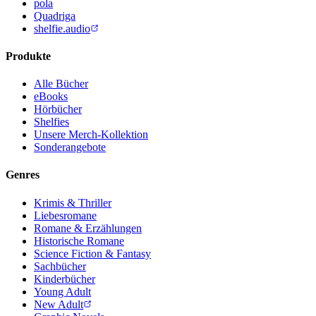
pola
Quadriga
shelfie.audio
Produkte
Alle Bücher
eBooks
Hörbücher
Shelfies
Unsere Merch-Kollektion
Sonderangebote
Genres
Krimis & Thriller
Liebesromane
Romane & Erzählungen
Historische Romane
Science Fiction & Fantasy
Sachbücher
Kinderbücher
Young Adult
New Adult