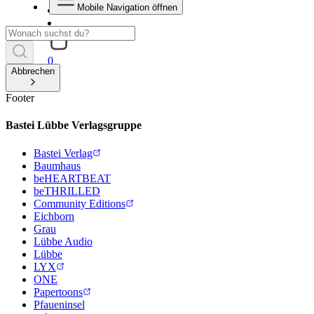
Mobile Navigation öffnen
0
Abbrechen
Footer
Bastei Lübbe Verlagsgruppe
Bastei Verlag
Baumhaus
beHEARTBEAT
beTHRILLED
Community Editions
Eichborn
Grau
Lübbe Audio
Lübbe
LYX
ONE
Papertoons
Pfaueninsel