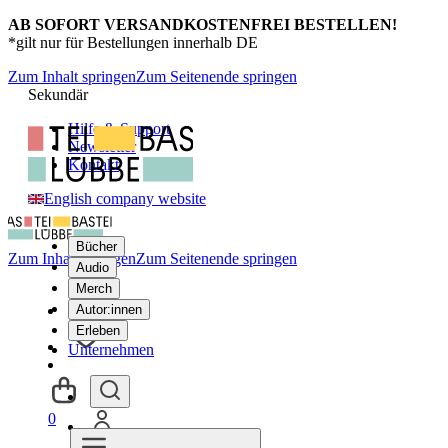
AB SOFORT VERSANDKOSTENFREI BESTELLEN!
*gilt nur für Bestellungen innerhalb DE
Zum Inhalt springen
Zum Seitenende springen
Sekundär
Hilfe & Support
Newsletter
Kontakt
English company website
Bücher
Zum Inhalt springen
Zum Seitenende springen
Audio
Merch
Autor:innen
Erleben
Unternehmen
0