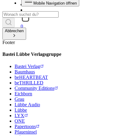
Mobile Navigation öffnen
0
Abbrechen
Footer
Bastei Lübbe Verlagsgruppe
Bastei Verlag
Baumhaus
beHEARTBEAT
beTHRILLED
Community Editions
Eichborn
Grau
Lübbe Audio
Lübbe
LYX
ONE
Papertoons
Pfaueninsel