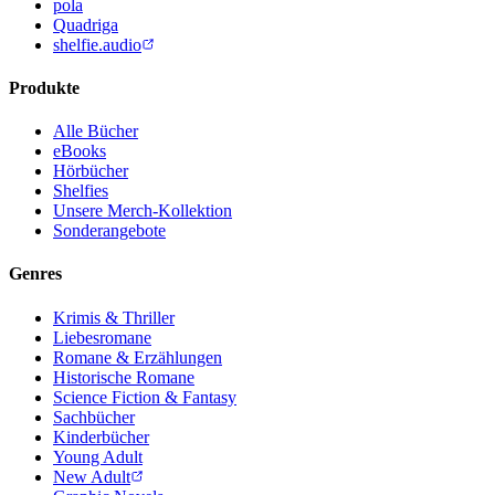
pola
Quadriga
shelfie.audio
Produkte
Alle Bücher
eBooks
Hörbücher
Shelfies
Unsere Merch-Kollektion
Sonderangebote
Genres
Krimis & Thriller
Liebesromane
Romane & Erzählungen
Historische Romane
Science Fiction & Fantasy
Sachbücher
Kinderbücher
Young Adult
New Adult