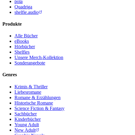
pola
Quadriga
shelfie.audio
Produkte
Alle Bücher
eBooks
Hörbücher
Shelfies
Unsere Merch-Kollektion
Sonderangebote
Genres
Krimis & Thriller
Liebesromane
Romane & Erzählungen
Historische Romane
Science Fiction & Fantasy
Sachbücher
Kinderbücher
Young Adult
New Adult