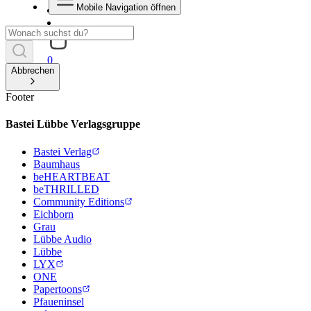
Mobile Navigation öffnen
0
Abbrechen
Footer
Bastei Lübbe Verlagsgruppe
Bastei Verlag
Baumhaus
beHEARTBEAT
beTHRILLED
Community Editions
Eichborn
Grau
Lübbe Audio
Lübbe
LYX
ONE
Papertoons
Pfaueninsel