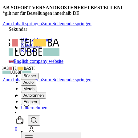
AB SOFORT VERSANDKOSTENFREI BESTELLEN!
*gilt nur für Bestellungen innerhalb DE
Zum Inhalt springen
Zum Seitenende springen
Sekundär
Hilfe & Support
Newsletter
Kontakt
English company website
Bücher
Zum Inhalt springen
Zum Seitenende springen
Audio
Merch
Autor:innen
Erleben
Unternehmen
0