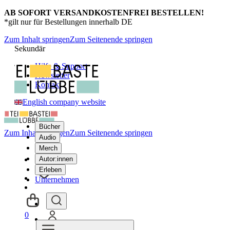
AB SOFORT VERSANDKOSTENFREI BESTELLEN!
*gilt nur für Bestellungen innerhalb DE
Zum Inhalt springen
Zum Seitenende springen
Sekundär
Hilfe & Support
Newsletter
Kontakt
English company website
Bücher
Zum Inhalt springen
Zum Seitenende springen
Audio
Merch
Autor:innen
Erleben
Unternehmen
0