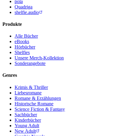
pola
Quadriga
shelfie.audio
Produkte
Alle Bücher
eBooks
Hörbücher
Shelfies
Unsere Merch-Kollektion
Sonderangebote
Genres
Krimis & Thriller
Liebesromane
Romane & Erzählungen
Historische Romane
Science Fiction & Fantasy
Sachbücher
Kinderbücher
Young Adult
New Adult