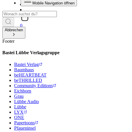
Mobile Navigation öffnen
0
Abbrechen
Footer
Bastei Lübbe Verlagsgruppe
Bastei Verlag
Baumhaus
beHEARTBEAT
beTHRILLED
Community Editions
Eichborn
Grau
Lübbe Audio
Lübbe
LYX
ONE
Papertoons
Pfaueninsel