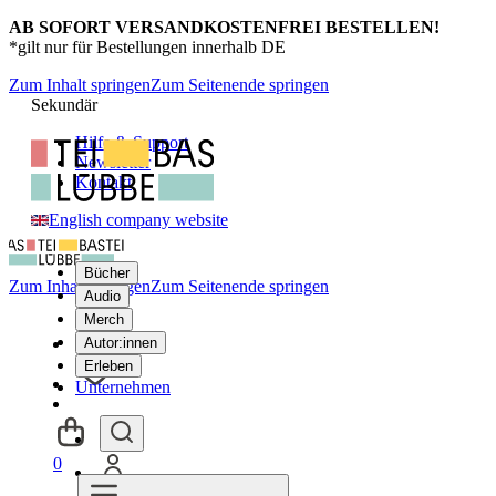
AB SOFORT VERSANDKOSTENFREI BESTELLEN!
*gilt nur für Bestellungen innerhalb DE
Zum Inhalt springen
Zum Seitenende springen
Sekundär
Hilfe & Support
Newsletter
Kontakt
English company website
Bücher
Zum Inhalt springen
Zum Seitenende springen
Audio
Merch
Autor:innen
Erleben
Unternehmen
0