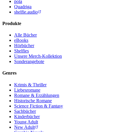
pola
Quadriga
shelfie.audio
Produkte
Alle Bücher
eBooks
Hörbücher
Shelfies
Unsere Merch-Kollektion
Sonderangebote
Genres
Krimis & Thriller
Liebesromane
Romane & Erzählungen
Historische Romane
Science Fiction & Fantasy
Sachbücher
Kinderbücher
Young Adult
New Adult