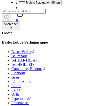
Mobile Navigation öffnen
0
Abbrechen
Footer
Bastei Lübbe Verlagsgruppe
Bastei Verlag
Baumhaus
beHEARTBEAT
beTHRILLED
Community Editions
Eichborn
Grau
Lübbe Audio
Lübbe
LYX
ONE
Papertoons
Pfaueninsel