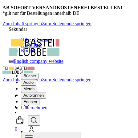
AB SOFORT VERSANDKOSTENFREI BESTELLEN!
*gilt nur für Bestellungen innerhalb DE
Zum Inhalt springen
Zum Seitenende springen
Sekundär
Hilfe & Support
Newsletter
Kontakt
English company website
Bücher
Zum Inhalt springen
Zum Seitenende springen
Audio
Merch
Autor:innen
Erleben
Unternehmen
0