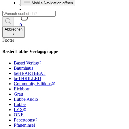
Mobile Navigation öffnen
0
Abbrechen
Footer
Bastei Lübbe Verlagsgruppe
Bastei Verlag
Baumhaus
beHEARTBEAT
beTHRILLED
Community Editions
Eichborn
Grau
Lübbe Audio
Lübbe
LYX
ONE
Papertoons
Pfaueninsel