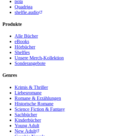
pola
Quadriga
shelfie.audio
Produkte
Alle Bücher
eBooks
Hörbücher
Shelfies
Unsere Merch-Kollektion
Sonderangebote
Genres
Krimis & Thriller
Liebesromane
Romane & Erzählungen
Historische Romane
Science Fiction & Fantasy
Sachbücher
Kinderbücher
Young Adult
New Adult