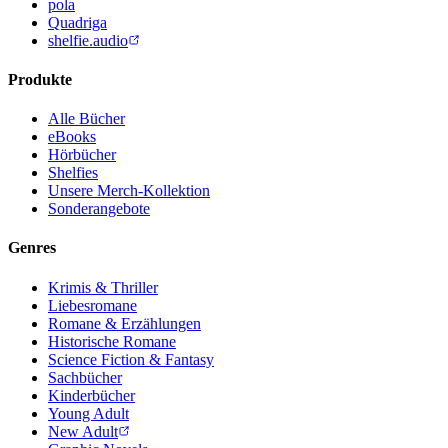
pola
Quadriga
shelfie.audio
Produkte
Alle Bücher
eBooks
Hörbücher
Shelfies
Unsere Merch-Kollektion
Sonderangebote
Genres
Krimis & Thriller
Liebesromane
Romane & Erzählungen
Historische Romane
Science Fiction & Fantasy
Sachbücher
Kinderbücher
Young Adult
New Adult