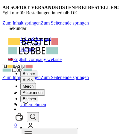
AB SOFORT VERSANDKOSTENFREI BESTELLEN!
*gilt nur für Bestellungen innerhalb DE
Zum Inhalt springen
Zum Seitenende springen
Sekundär
Hilfe & Support
Newsletter
Kontakt
English company website
Bücher
Zum Inhalt springen
Zum Seitenende springen
Audio
Merch
Autor:innen
Erleben
Unternehmen
0