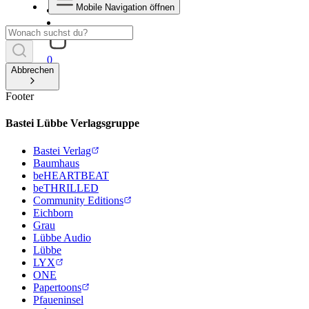
Mobile Navigation öffnen
0
Abbrechen
Footer
Bastei Lübbe Verlagsgruppe
Bastei Verlag
Baumhaus
beHEARTBEAT
beTHRILLED
Community Editions
Eichborn
Grau
Lübbe Audio
Lübbe
LYX
ONE
Papertoons
Pfaueninsel