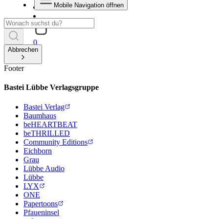
Mobile Navigation öffnen
0
Abbrechen
Footer
Bastei Lübbe Verlagsgruppe
Bastei Verlag
Baumhaus
beHEARTBEAT
beTHRILLED
Community Editions
Eichborn
Grau
Lübbe Audio
Lübbe
LYX
ONE
Papertoons
Pfaueninsel