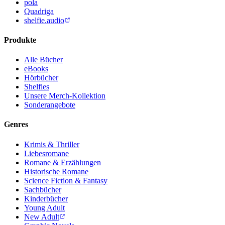
pola
Quadriga
shelfie.audio
Produkte
Alle Bücher
eBooks
Hörbücher
Shelfies
Unsere Merch-Kollektion
Sonderangebote
Genres
Krimis & Thriller
Liebesromane
Romane & Erzählungen
Historische Romane
Science Fiction & Fantasy
Sachbücher
Kinderbücher
Young Adult
New Adult