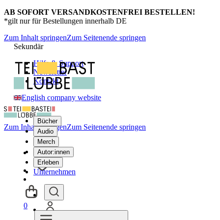
AB SOFORT VERSANDKOSTENFREI BESTELLEN!
*gilt nur für Bestellungen innerhalb DE
Zum Inhalt springen
Zum Seitenende springen
Sekundär
Hilfe & Support
Newsletter
Kontakt
English company website
Bücher
Zum Inhalt springen
Zum Seitenende springen
Audio
Merch
Autor:innen
Erleben
Unternehmen
0