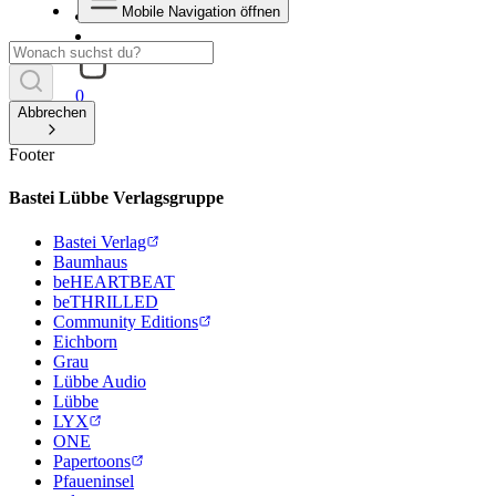
Mobile Navigation öffnen
0
Abbrechen
Footer
Bastei Lübbe Verlagsgruppe
Bastei Verlag
Baumhaus
beHEARTBEAT
beTHRILLED
Community Editions
Eichborn
Grau
Lübbe Audio
Lübbe
LYX
ONE
Papertoons
Pfaueninsel