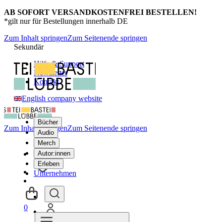
AB SOFORT VERSANDKOSTENFREI BESTELLEN!
*gilt nur für Bestellungen innerhalb DE
Zum Inhalt springen
Zum Seitenende springen
Sekundär
Hilfe & Support
Newsletter
Kontakt
English company website
Bücher
Zum Inhalt springen
Zum Seitenende springen
Audio
Merch
Autor:innen
Erleben
Unternehmen
0