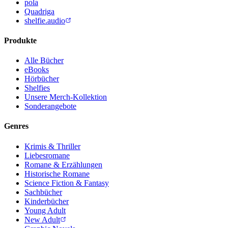
pola
Quadriga
shelfie.audio
Produkte
Alle Bücher
eBooks
Hörbücher
Shelfies
Unsere Merch-Kollektion
Sonderangebote
Genres
Krimis & Thriller
Liebesromane
Romane & Erzählungen
Historische Romane
Science Fiction & Fantasy
Sachbücher
Kinderbücher
Young Adult
New Adult