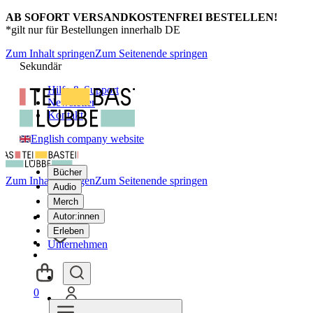
AB SOFORT VERSANDKOSTENFREI BESTELLEN!
*gilt nur für Bestellungen innerhalb DE
Zum Inhalt springen
Zum Seitenende springen
Sekundär
Hilfe & Support
Newsletter
Kontakt
English company website
Bücher
Zum Inhalt springen
Zum Seitenende springen
Audio
Merch
Autor:innen
Erleben
Unternehmen
0