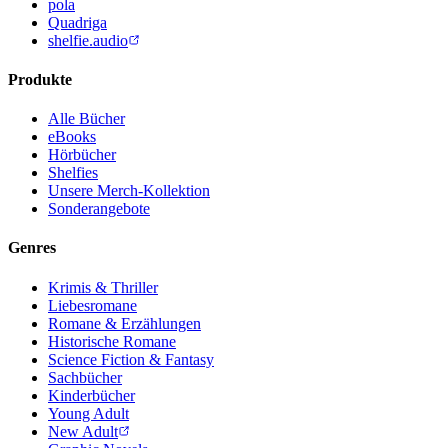
pola
Quadriga
shelfie.audio
Produkte
Alle Bücher
eBooks
Hörbücher
Shelfies
Unsere Merch-Kollektion
Sonderangebote
Genres
Krimis & Thriller
Liebesromane
Romane & Erzählungen
Historische Romane
Science Fiction & Fantasy
Sachbücher
Kinderbücher
Young Adult
New Adult