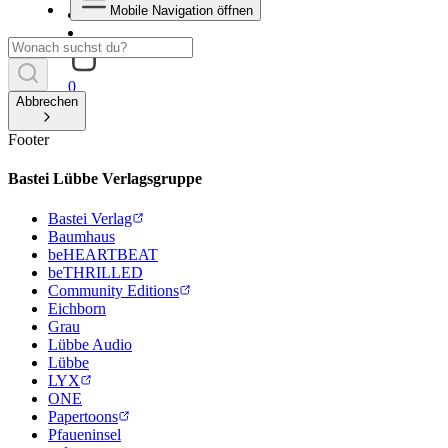
Mobile Navigation öffnen
0
Abbrechen
Footer
Bastei Lübbe Verlagsgruppe
Bastei Verlag
Baumhaus
beHEARTBEAT
beTHRILLED
Community Editions
Eichborn
Grau
Lübbe Audio
Lübbe
LYX
ONE
Papertoons
Pfaueninsel