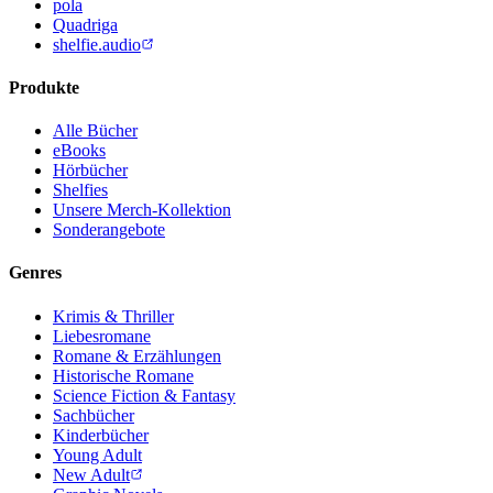
pola
Quadriga
shelfie.audio
Produkte
Alle Bücher
eBooks
Hörbücher
Shelfies
Unsere Merch-Kollektion
Sonderangebote
Genres
Krimis & Thriller
Liebesromane
Romane & Erzählungen
Historische Romane
Science Fiction & Fantasy
Sachbücher
Kinderbücher
Young Adult
New Adult