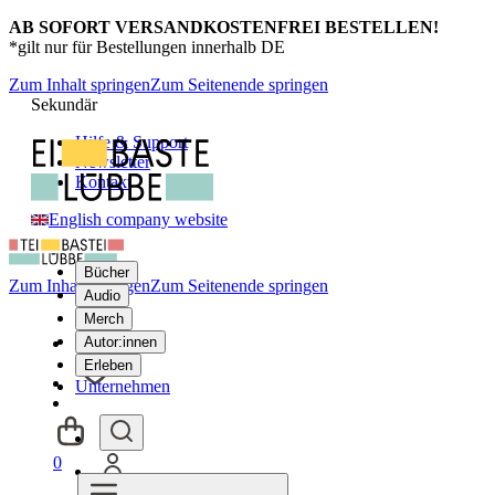
AB SOFORT VERSANDKOSTENFREI BESTELLEN!
*gilt nur für Bestellungen innerhalb DE
Zum Inhalt springen
Zum Seitenende springen
Sekundär
Hilfe & Support
Newsletter
Kontakt
English company website
Bücher
Zum Inhalt springen
Zum Seitenende springen
Audio
Merch
Autor:innen
Erleben
Unternehmen
0