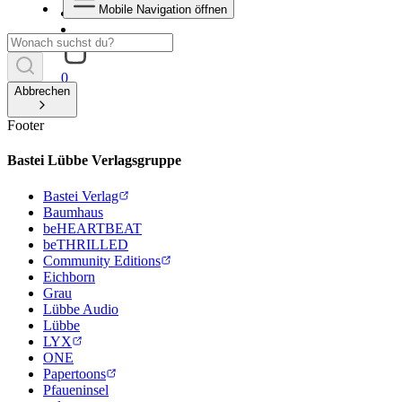
Mobile Navigation öffnen
0
Abbrechen
Footer
Bastei Lübbe Verlagsgruppe
Bastei Verlag
Baumhaus
beHEARTBEAT
beTHRILLED
Community Editions
Eichborn
Grau
Lübbe Audio
Lübbe
LYX
ONE
Papertoons
Pfaueninsel