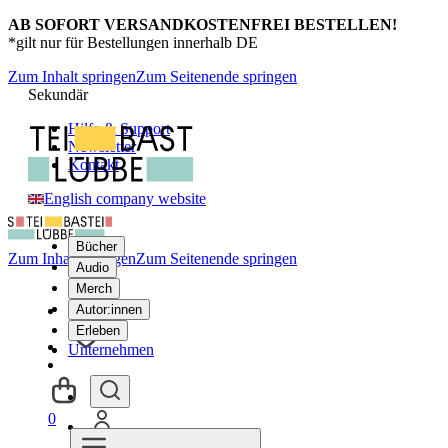
AB SOFORT VERSANDKOSTENFREI BESTELLEN!
*gilt nur für Bestellungen innerhalb DE
Zum Inhalt springen
Zum Seitenende springen
Sekundär
Hilfe & Support
Newsletter
Kontakt
English company website
Bücher
Zum Inhalt springen
Zum Seitenende springen
Audio
Merch
Autor:innen
Erleben
Unternehmen
0