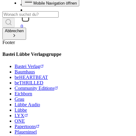
Mobile Navigation öffnen
0
Abbrechen
Footer
Bastei Lübbe Verlagsgruppe
Bastei Verlag
Baumhaus
beHEARTBEAT
beTHRILLED
Community Editions
Eichborn
Grau
Lübbe Audio
Lübbe
LYX
ONE
Papertoons
Pfaueninsel