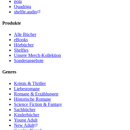
pola
Quadriga
shelfie.audio
Produkte
Alle Bücher
eBooks
Hörbücher
Shelfies
Unsere Merch-Kollektion
Sonderangebote
Genres
Krimis & Thriller
Liebesromane
Romane & Erzählungen
Historische Romane
Science Fiction & Fantasy
Sachbücher
Kinderbücher
Young Adult
New Adult