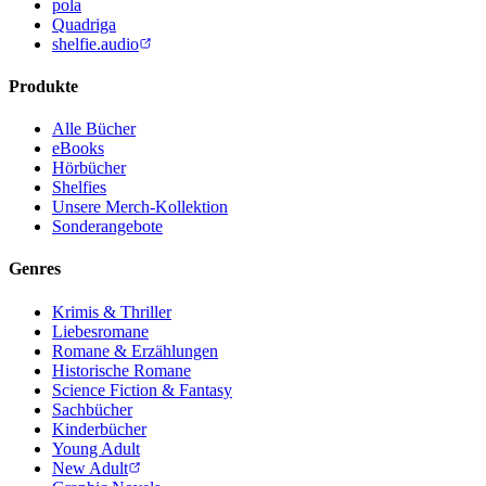
pola
Quadriga
shelfie.audio
Produkte
Alle Bücher
eBooks
Hörbücher
Shelfies
Unsere Merch-Kollektion
Sonderangebote
Genres
Krimis & Thriller
Liebesromane
Romane & Erzählungen
Historische Romane
Science Fiction & Fantasy
Sachbücher
Kinderbücher
Young Adult
New Adult