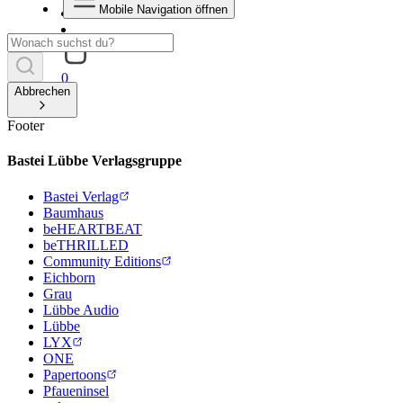
Mobile Navigation öffnen
0
Abbrechen
Footer
Bastei Lübbe Verlagsgruppe
Bastei Verlag
Baumhaus
beHEARTBEAT
beTHRILLED
Community Editions
Eichborn
Grau
Lübbe Audio
Lübbe
LYX
ONE
Papertoons
Pfaueninsel