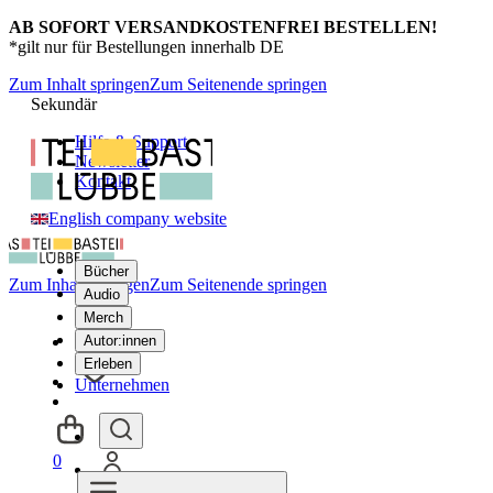
AB SOFORT VERSANDKOSTENFREI BESTELLEN!
*gilt nur für Bestellungen innerhalb DE
Zum Inhalt springen
Zum Seitenende springen
Sekundär
Hilfe & Support
Newsletter
Kontakt
English company website
Bücher
Zum Inhalt springen
Zum Seitenende springen
Audio
Merch
Autor:innen
Erleben
Unternehmen
0