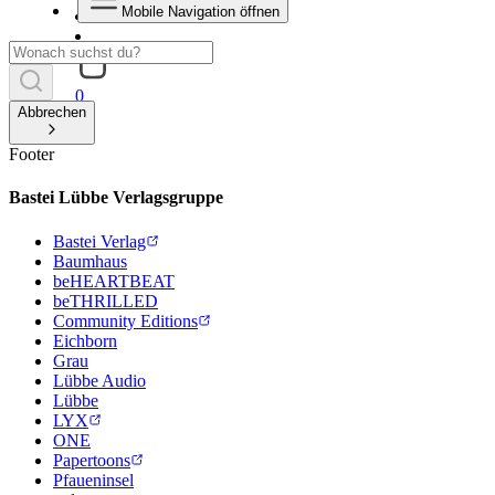
Mobile Navigation öffnen
0
Abbrechen
Footer
Bastei Lübbe Verlagsgruppe
Bastei Verlag
Baumhaus
beHEARTBEAT
beTHRILLED
Community Editions
Eichborn
Grau
Lübbe Audio
Lübbe
LYX
ONE
Papertoons
Pfaueninsel