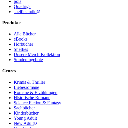
pola
Quadriga
shelfie.audio
Produkte
Alle Bücher
eBooks
Hörbücher
Shelfies
Unsere Merch-Kollektion
Sonderangebote
Genres
Krimis & Thriller
Liebesromane
Romane & Erzählungen
Historische Romane
Science Fiction & Fantasy
Sachbücher
Kinderbücher
Young Adult
New Adult