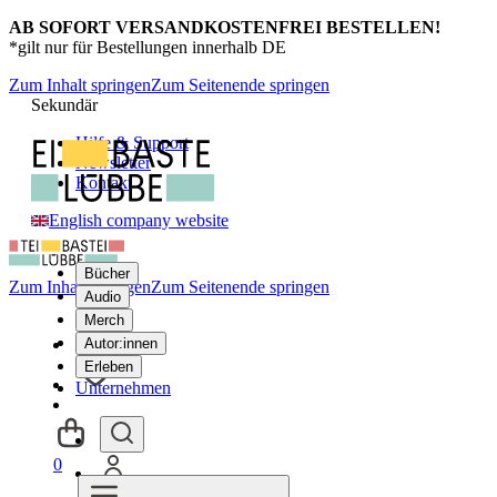
AB SOFORT VERSANDKOSTENFREI BESTELLEN!
*gilt nur für Bestellungen innerhalb DE
Zum Inhalt springen
Zum Seitenende springen
Sekundär
Hilfe & Support
Newsletter
Kontakt
English company website
Bücher
Zum Inhalt springen
Zum Seitenende springen
Audio
Merch
Autor:innen
Erleben
Unternehmen
0