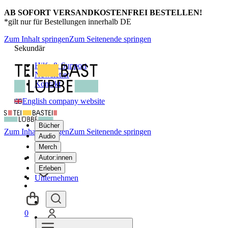
AB SOFORT VERSANDKOSTENFREI BESTELLEN!
*gilt nur für Bestellungen innerhalb DE
Zum Inhalt springen
Zum Seitenende springen
Sekundär
Hilfe & Support
Newsletter
Kontakt
English company website
Bücher
Zum Inhalt springen
Zum Seitenende springen
Audio
Merch
Autor:innen
Erleben
Unternehmen
0