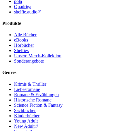
pola
Quadriga
shelfie.audio
Produkte
Alle Bücher
eBooks
Hörbücher
Shelfies
Unsere Merch-Kollektion
Sonderangebote
Genres
Krimis & Thriller
Liebesromane
Romane & Erzählungen
Historische Romane
Science Fiction & Fantasy
Sachbücher
Kinderbücher
Young Adult
New Adult