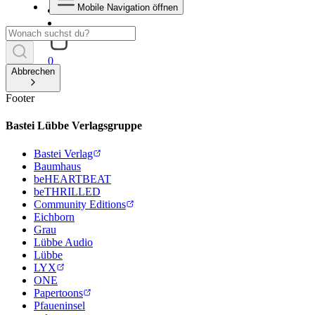
Mobile Navigation öffnen
0
Abbrechen
Footer
Bastei Lübbe Verlagsgruppe
Bastei Verlag
Baumhaus
beHEARTBEAT
beTHRILLED
Community Editions
Eichborn
Grau
Lübbe Audio
Lübbe
LYX
ONE
Papertoons
Pfaueninsel