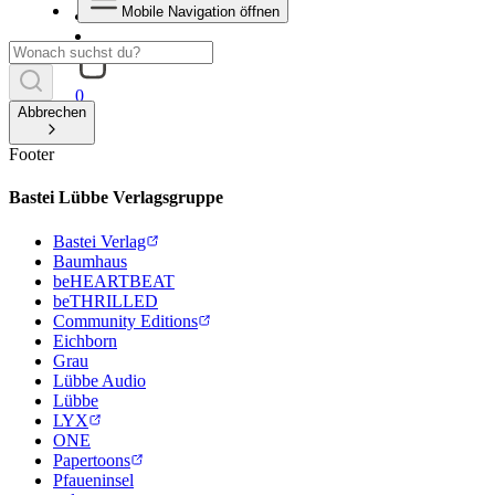
Mobile Navigation öffnen
0
Abbrechen
Footer
Bastei Lübbe Verlagsgruppe
Bastei Verlag
Baumhaus
beHEARTBEAT
beTHRILLED
Community Editions
Eichborn
Grau
Lübbe Audio
Lübbe
LYX
ONE
Papertoons
Pfaueninsel