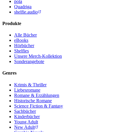
pola
Quadriga
shelfie.audio
Produkte
Alle Bücher
eBooks
Hörbücher
Shelfies
Unsere Merch-Kollektion
Sonderangebote
Genres
Krimis & Thriller
Liebesromane
Romane & Erzählungen
Historische Romane
Science Fiction & Fantasy
Sachbücher
Kinderbücher
Young Adult
New Adult