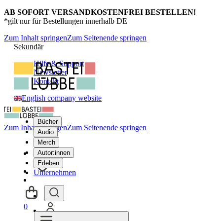
AB SOFORT VERSANDKOSTENFREI BESTELLEN!
*gilt nur für Bestellungen innerhalb DE
Zum Inhalt springen
Zum Seitenende springen
Sekundär
Hilfe & Support
Newsletter
Kontakt
English company website
Bücher
Zum Inhalt springen
Zum Seitenende springen
Audio
Merch
Autor:innen
Erleben
Unternehmen
0