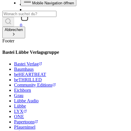
Mobile Navigation öffnen
0
Abbrechen
Footer
Bastei Lübbe Verlagsgruppe
Bastei Verlag
Baumhaus
beHEARTBEAT
beTHRILLED
Community Editions
Eichborn
Grau
Lübbe Audio
Lübbe
LYX
ONE
Papertoons
Pfaueninsel