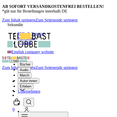
AB SOFORT VERSANDKOSTENFREI BESTELLEN!
*gilt nur für Bestellungen innerhalb DE
Zum Inhalt springen
Zum Seitenende springen
Sekundär
Hilfe & Support
Newsletter
Kontakt
English company website
Bücher
Zum Inhalt springen
Zum Seitenende springen
Audio
Merch
Autor:innen
Erleben
Unternehmen
0