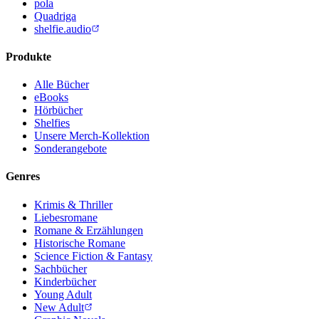
pola
Quadriga
shelfie.audio
Produkte
Alle Bücher
eBooks
Hörbücher
Shelfies
Unsere Merch-Kollektion
Sonderangebote
Genres
Krimis & Thriller
Liebesromane
Romane & Erzählungen
Historische Romane
Science Fiction & Fantasy
Sachbücher
Kinderbücher
Young Adult
New Adult