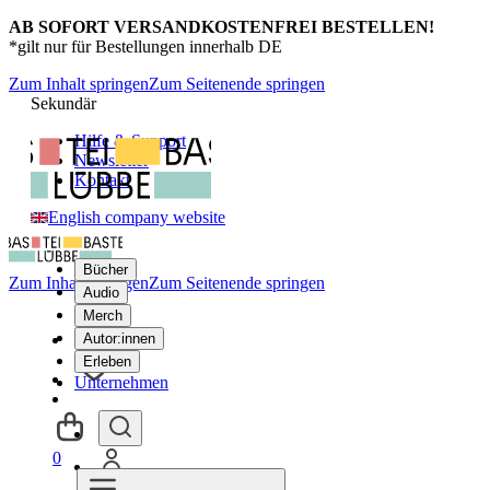
AB SOFORT VERSANDKOSTENFREI BESTELLEN!
*gilt nur für Bestellungen innerhalb DE
Zum Inhalt springen
Zum Seitenende springen
Sekundär
Hilfe & Support
Newsletter
Kontakt
English company website
Bücher
Zum Inhalt springen
Zum Seitenende springen
Audio
Merch
Autor:innen
Erleben
Unternehmen
0