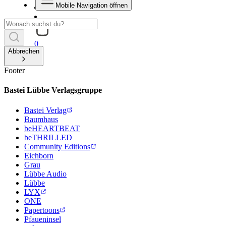
Mobile Navigation öffnen
0
Abbrechen
Footer
Bastei Lübbe Verlagsgruppe
Bastei Verlag
Baumhaus
beHEARTBEAT
beTHRILLED
Community Editions
Eichborn
Grau
Lübbe Audio
Lübbe
LYX
ONE
Papertoons
Pfaueninsel