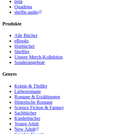
pola
Quadriga
shelfie.audio
Produkte
Alle Bücher
eBooks
Hörbücher
Shelfies
Unsere Merch-Kollektion
Sonderangebote
Genres
Krimis & Thriller
Liebesromane
Romane & Erzählungen
Historische Romane
Science Fiction & Fantasy
Sachbücher
Kinderbücher
Young Adult
New Adult