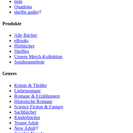
pola
Quadriga
shelfie.audio
Produkte
Alle Bücher
eBooks
Hörbücher
Shelfies
Unsere Merch-Kollektion
Sonderangebote
Genres
Krimis & Thriller
Liebesromane
Romane & Erzählungen
Historische Romane
Science Fiction & Fantasy
Sachbücher
Kinderbücher
Young Adult
New Adult