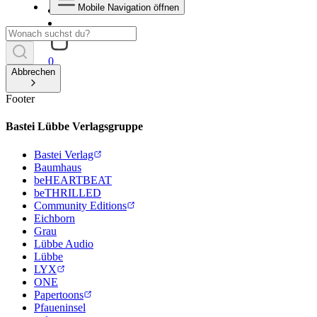
Mobile Navigation öffnen
0
Abbrechen
Footer
Bastei Lübbe Verlagsgruppe
Bastei Verlag
Baumhaus
beHEARTBEAT
beTHRILLED
Community Editions
Eichborn
Grau
Lübbe Audio
Lübbe
LYX
ONE
Papertoons
Pfaueninsel