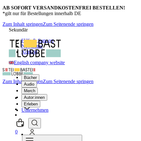
AB SOFORT VERSANDKOSTENFREI BESTELLEN!
*gilt nur für Bestellungen innerhalb DE
Zum Inhalt springen
Zum Seitenende springen
Sekundär
Hilfe & Support
Newsletter
Kontakt
English company website
Bücher
Zum Inhalt springen
Zum Seitenende springen
Audio
Merch
Autor:innen
Erleben
Unternehmen
0