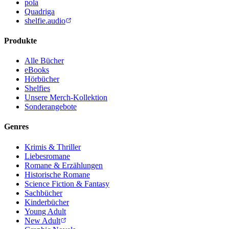
pola
Quadriga
shelfie.audio
Produkte
Alle Bücher
eBooks
Hörbücher
Shelfies
Unsere Merch-Kollektion
Sonderangebote
Genres
Krimis & Thriller
Liebesromane
Romane & Erzählungen
Historische Romane
Science Fiction & Fantasy
Sachbücher
Kinderbücher
Young Adult
New Adult