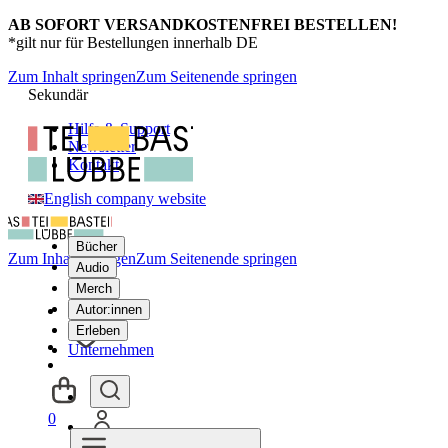
AB SOFORT VERSANDKOSTENFREI BESTELLEN!
*gilt nur für Bestellungen innerhalb DE
Zum Inhalt springen
Zum Seitenende springen
Sekundär
Hilfe & Support
Newsletter
Kontakt
English company website
Bücher
Zum Inhalt springen
Zum Seitenende springen
Audio
Merch
Autor:innen
Erleben
Unternehmen
0