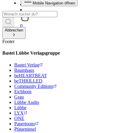
Mobile Navigation öffnen
0
Abbrechen
Footer
Bastei Lübbe Verlagsgruppe
Bastei Verlag
Baumhaus
beHEARTBEAT
beTHRILLED
Community Editions
Eichborn
Grau
Lübbe Audio
Lübbe
LYX
ONE
Papertoons
Pfaueninsel