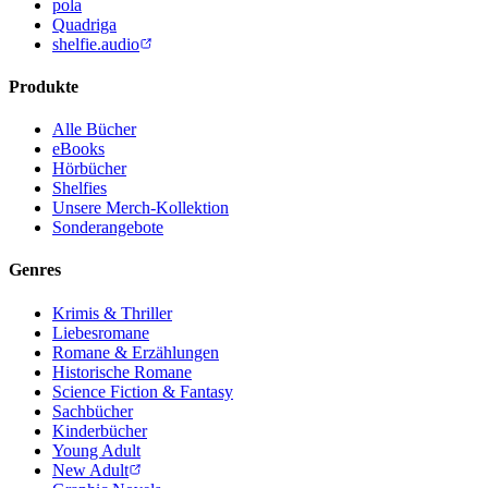
pola
Quadriga
shelfie.audio
Produkte
Alle Bücher
eBooks
Hörbücher
Shelfies
Unsere Merch-Kollektion
Sonderangebote
Genres
Krimis & Thriller
Liebesromane
Romane & Erzählungen
Historische Romane
Science Fiction & Fantasy
Sachbücher
Kinderbücher
Young Adult
New Adult