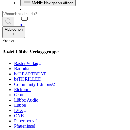
Mobile Navigation öffnen
0
Abbrechen
Footer
Bastei Lübbe Verlagsgruppe
Bastei Verlag
Baumhaus
beHEARTBEAT
beTHRILLED
Community Editions
Eichborn
Grau
Lübbe Audio
Lübbe
LYX
ONE
Papertoons
Pfaueninsel