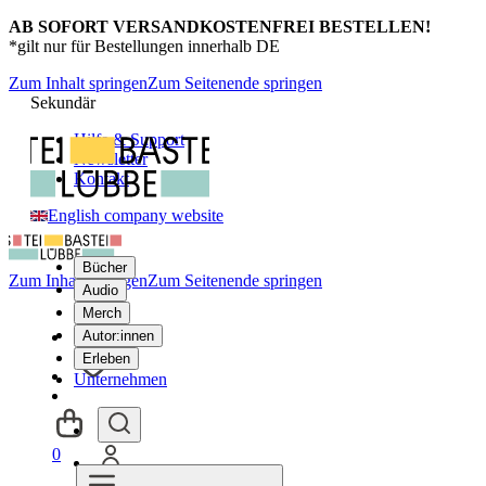
AB SOFORT VERSANDKOSTENFREI BESTELLEN!
*gilt nur für Bestellungen innerhalb DE
Zum Inhalt springen
Zum Seitenende springen
Sekundär
Hilfe & Support
Newsletter
Kontakt
English company website
Bücher
Zum Inhalt springen
Zum Seitenende springen
Audio
Merch
Autor:innen
Erleben
Unternehmen
0