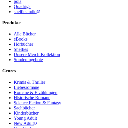
pola
Quadriga
shelfie.audio
Produkte
Alle Bücher
eBooks
Hörbücher
Shelfies
Unsere Merch-Kollektion
Sonderangebote
Genres
Krimis & Thriller
Liebesromane
Romane & Erzählungen
Historische Romane
Science Fiction & Fantasy
Sachbücher
Kinderbücher
Young Adult
New Adult