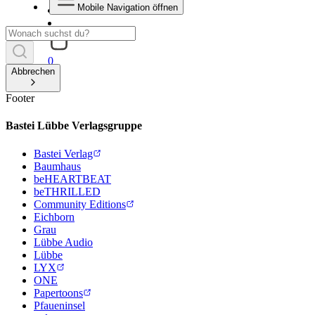
Mobile Navigation öffnen
0
Abbrechen
Footer
Bastei Lübbe Verlagsgruppe
Bastei Verlag
Baumhaus
beHEARTBEAT
beTHRILLED
Community Editions
Eichborn
Grau
Lübbe Audio
Lübbe
LYX
ONE
Papertoons
Pfaueninsel