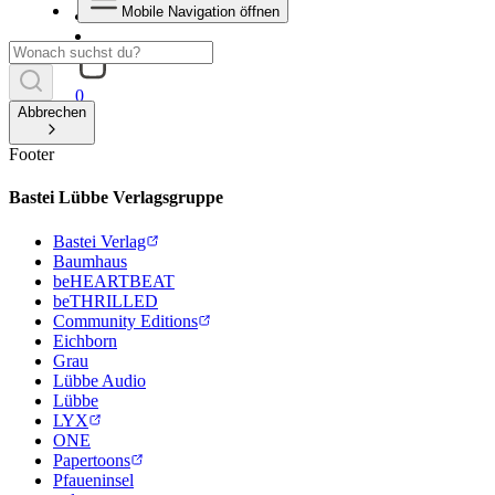
Mobile Navigation öffnen
0
Abbrechen
Footer
Bastei Lübbe Verlagsgruppe
Bastei Verlag
Baumhaus
beHEARTBEAT
beTHRILLED
Community Editions
Eichborn
Grau
Lübbe Audio
Lübbe
LYX
ONE
Papertoons
Pfaueninsel