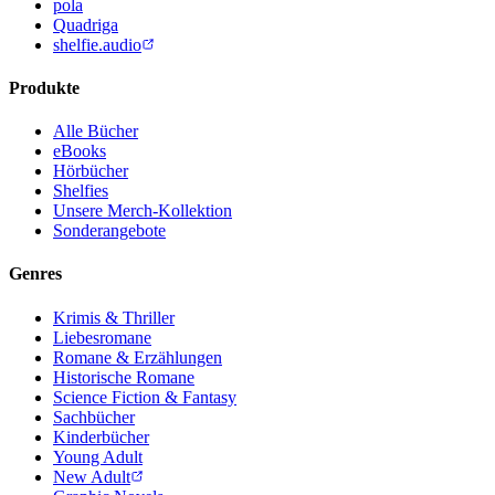
pola
Quadriga
shelfie.audio
Produkte
Alle Bücher
eBooks
Hörbücher
Shelfies
Unsere Merch-Kollektion
Sonderangebote
Genres
Krimis & Thriller
Liebesromane
Romane & Erzählungen
Historische Romane
Science Fiction & Fantasy
Sachbücher
Kinderbücher
Young Adult
New Adult