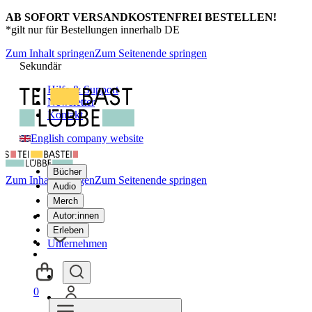
AB SOFORT VERSANDKOSTENFREI BESTELLEN!
*gilt nur für Bestellungen innerhalb DE
Zum Inhalt springen
Zum Seitenende springen
Sekundär
Hilfe & Support
Newsletter
Kontakt
English company website
Bücher
Zum Inhalt springen
Zum Seitenende springen
Audio
Merch
Autor:innen
Erleben
Unternehmen
0