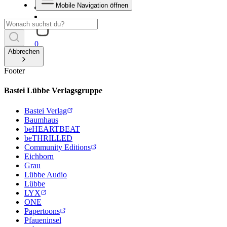
Mobile Navigation öffnen
0
Abbrechen
Footer
Bastei Lübbe Verlagsgruppe
Bastei Verlag
Baumhaus
beHEARTBEAT
beTHRILLED
Community Editions
Eichborn
Grau
Lübbe Audio
Lübbe
LYX
ONE
Papertoons
Pfaueninsel