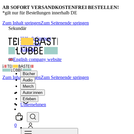
AB SOFORT VERSANDKOSTENFREI BESTELLEN!
*gilt nur für Bestellungen innerhalb DE
Zum Inhalt springen
Zum Seitenende springen
Sekundär
Hilfe & Support
Newsletter
Kontakt
English company website
Bücher
Zum Inhalt springen
Zum Seitenende springen
Audio
Merch
Autor:innen
Erleben
Unternehmen
0