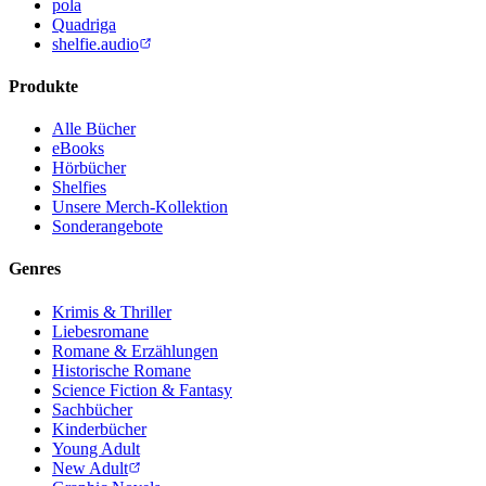
pola
Quadriga
shelfie.audio
Produkte
Alle Bücher
eBooks
Hörbücher
Shelfies
Unsere Merch-Kollektion
Sonderangebote
Genres
Krimis & Thriller
Liebesromane
Romane & Erzählungen
Historische Romane
Science Fiction & Fantasy
Sachbücher
Kinderbücher
Young Adult
New Adult